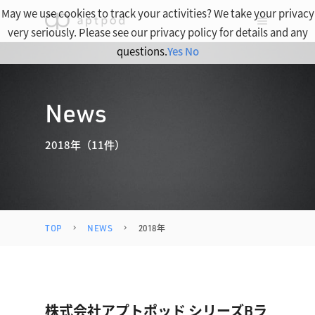
May we use cookies to track your activities? We take your privacy
very seriously. Please see our privacy policy for details and any
questions.
Yes
No
News
2018年（11件）
TOP
NEWS
2018年
株式会社アプトポッド シリーズBラ