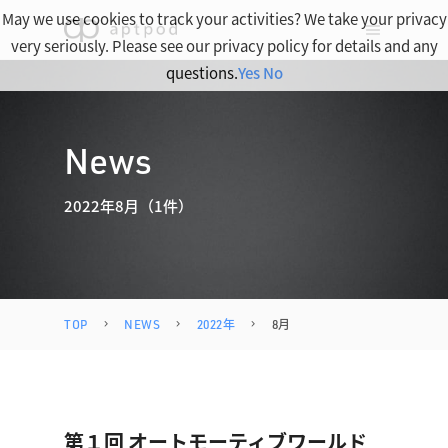
May we use cookies to track your activities? We take your privacy
very seriously. Please see our privacy policy for details and any
questions.
Yes
No
News
2022年8月（1件）
TOP
NEWS
2022年
8月
第１回 オートモーティブワールド