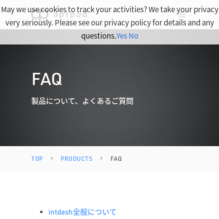
May we use cookies to track your activities? We take your privacy
very seriously. Please see our privacy policy for details and any
questions.
Yes
No
FAQ
製品について、よくあるご質問
TOP
PRODUCTS
FAQ
intdash全般について