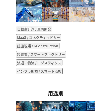
自動車計測 / 車両開発
MaaS / コネクティッドカー
建設現場 / i-Construction
製造業 / スマートファクトリー
流通・物流 / ロジスティクス
インフラ監視 / スマート点検
用途別