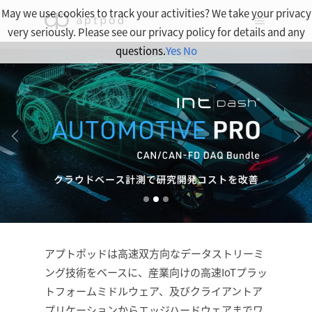
May we use cookies to track your activities? We take your privacy
very seriously. Please see our privacy policy for details and any
questions.
Yes
No
アプトポッドは高速双方向なデータストリーミ
ング技術をベースに、産業向けの高速IoTプラッ
トフォームミドルウェア、及びクライアントア
プリケーションからエッジハードウェアまでワ