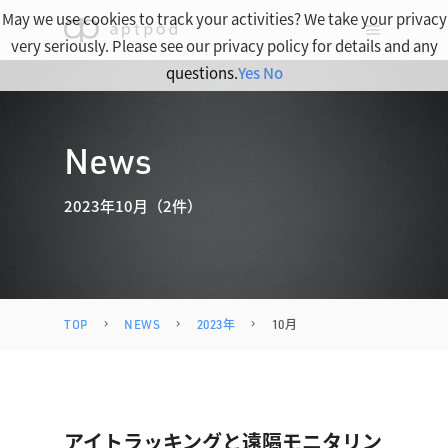
May we use cookies to track your activities? We take your privacy
very seriously. Please see our privacy policy for details and any
questions.
Yes
No
News
2023年10月（2件）
TOP
NEWS
2023年
10月
アイトラッキングと遠隔モニタリン