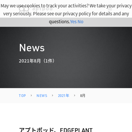
May we use cookies to track your activities? We take your privacy
very seriously. Please see our privacy policy for details and any
questions.
Yes
No
News
2021年8月（1件）
TOP
NEWS
2021年
8月
アプトポッド、EDGEPLANT