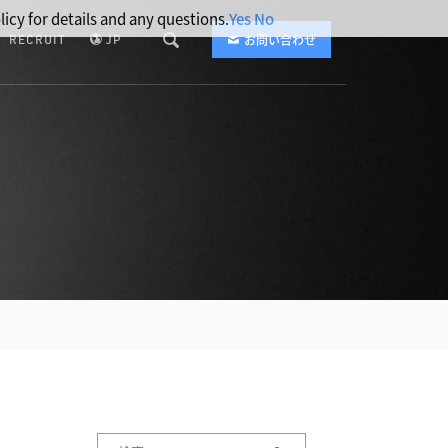
licy for details and any questions.
Yes
No
RECRUIT
JP
お問い合わせ