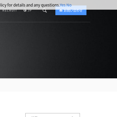
licy for details and any questions.
Yes
No
RECRUIT
JP
お問い合わせ