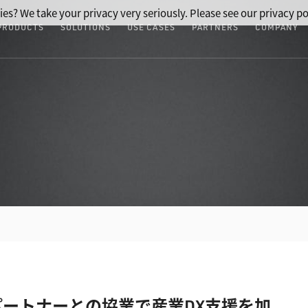
ies? We take your privacy very seriously. Please see our privacy po
PRODUCTS
SOLUTIONS
USE CASES
PARTNERS
COMPANY
ートナーとの協業で産業DX支援を加