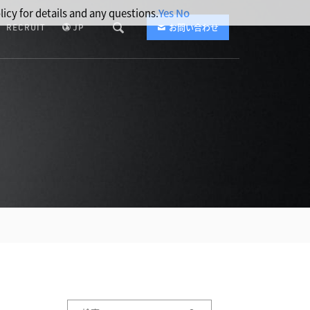
licy for details and any questions.
Yes
No
RECRUIT
JP
お問い合わせ