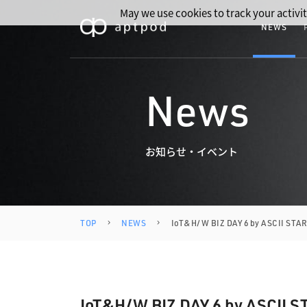
May we use cookies to track your activit
NEWS
News
お知らせ・イベント
TOP
NEWS
IoT&H/W BIZ DAY 6 by ASCII
IoT&H/W BIZ DAY 6 by AS