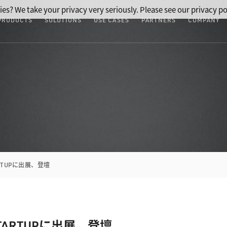
ies? We take your privacy very seriously. Please see our privacy po
PRODUCTS
SOLUTIONS
USE CASES
PARTNERS
COMPANY
 STARTUPに出展、登壇
CII STARTUPに出展、登壇