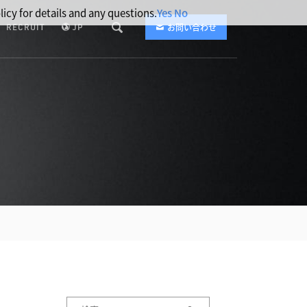
licy for details and any questions.
Yes
No
RECRUIT
JP
お問い合わせ