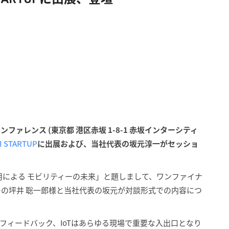
ファレンス (東京都 港区赤坂 1-8-1 赤坂インターシティ
II STARTUP
に出展および、当社代表の坂元淳一がセッショ
活用による モビリティーの未来」と題しまして、ワンファイナ
ーの坪井 聡一郎様と当社代表の坂元が対談形式での内容につ
フィードバック、IoTはあらゆる現場で重要な入出口となり