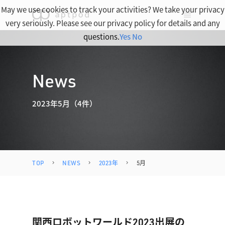
May we use cookies to track your activities? We take your privacy
very seriously. Please see our privacy policy for details and any
questions.
Yes
No
News
2023年5月（4件）
TOP
NEWS
2023年
5月
関西ロボットワールド2023出展の