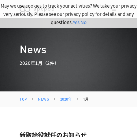
May we use cookies to track your activities? We take your privacy
very seriously. Please see our privacy policy for details and any
questions.
Yes
No
News
2020年1月（2件）
TOP
NEWS
2020年
1月
新取締役就任のお知らせ