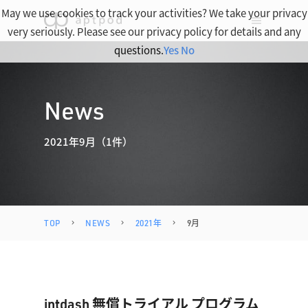
May we use cookies to track your activities? We take your privacy
very seriously. Please see our privacy policy for details and any
questions.
Yes
No
News
2021年9月（1件）
TOP
NEWS
2021年
9月
intdash 無償トライアル プログラム