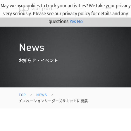
May we use cookies to track your activities? We take your privacy
very seriously. Please see our privacy policy for details and any
questions.
Yes
No
News
お知らせ・イベント
TOP
NEWS
イノベーションリーダーズサミットに出展