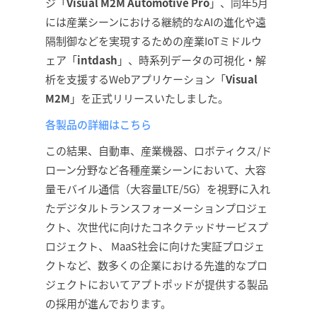
ジ「
Visual M2M Automotive Pro
」、同年5月
には産業シーンにおける継続的なAIの進化や遠
隔制御などを実現するための産業IoTミドルウ
ェア「
intdash
」、時系列データの可視化・解
析を支援するWebアプリケーション「
Visual
M2M
」を正式リリースいたしました。
各製品の詳細はこちら
この結果、自動車、産業機器、ロボティクス/ド
ローン分野など各種産業シーンにおいて、大容
量モバイル通信（大容量LTE/5G）を視野に入れ
たデジタルトランスフォーメーションプロジェ
クト、次世代に向けたコネクテッドサービスプ
ロジェクト、 MaaS社会に向けた実証プロジェ
クトなど、数多くの企業における先進的なプロ
ジェクトにおいてアプトポッドが提供する製品
の採用が進んでおります。