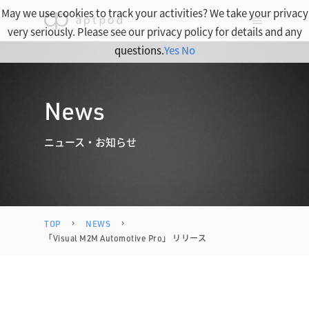
May we use cookies to track your activities? We take your privacy
very seriously. Please see our privacy policy for details and any
questions.
Yes
No
News
ニュース・お知らせ
TOP
NEWS
「Visual M2M Automotive Pro」 リリース