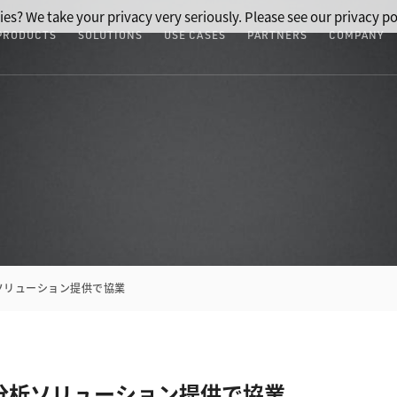
ies? We take your privacy very seriously. Please see our privacy po
PRODUCTS
SOLUTIONS
USE CASES
PARTNERS
COMPANY
ソリューション提供で協業
分析ソリューション提供で協業