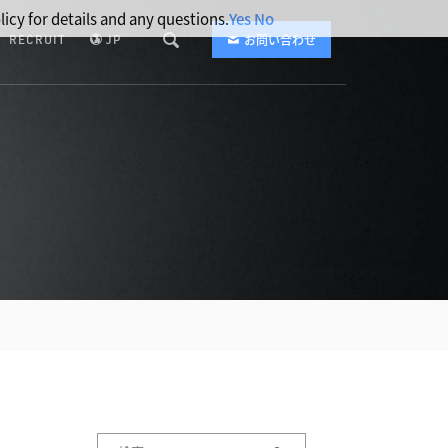
licy for details and any questions.
Yes
No
RECRUIT
JP
お問い合わせ