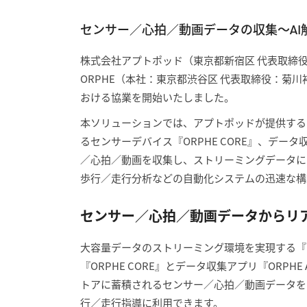
センサー／心拍／動画データの収集〜A
株式会社アプトポッド（東京都新宿区 代表取締
ORPHE（本社：東京都渋谷区 代表取締役：菊
おける協業を開始いたしました。
本ソリューションでは、アプトポッドが提供する高速 
るセンサーデバイス『ORPHE CORE』、データ収
／心拍／動画を収集し、ストリーミングデータに
歩行／走行分析などの自動化システムの迅速な構
センサー／心拍／動画データからリ
大容量データのストリーミング環境を実現する『i
『ORPHE CORE』とデータ収集アプリ『ORPHE 
トアに蓄積されるセンサー／心拍／動画データを
行／走行指導に利用できます。