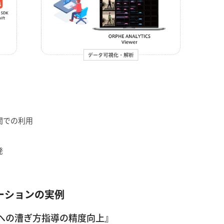
関での利用
発
ーションの実例
への漕ぎ方指導の精度向上』