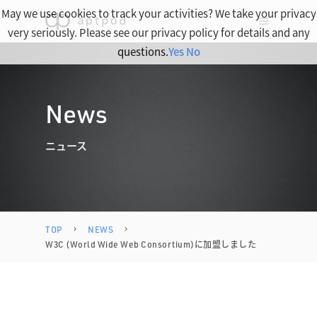
May we use cookies to track your activities? We take your privacy
very seriously. Please see our privacy policy for details and any
questions.
Yes
No
News
ニュース
TOP
NEWS
W3C (World Wide Web Consortium)に加盟しました