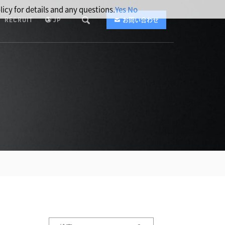
licy for details and any questions.
Yes
No
RECRUIT
JP
お問い合わせ