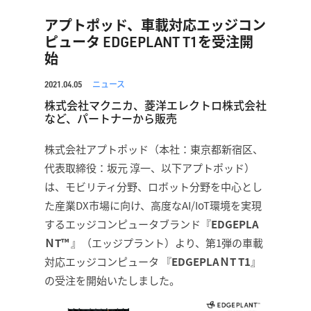
アプトポッド、車載対応エッジコン
ピュータ EDGEPLANT T1を受注開
始
ニュース
2021.04.05
株式会社マクニカ、菱洋エレクトロ株式会社
など、パートナーから販売
株式会社アプトポッド（本社：東京都新宿区、
代表取締役：坂元 淳一、以下アプトポッド）
は、モビリティ分野、ロボット分野を中心とし
た産業DX市場に向け、高度なAI/IoT環境を実現
するエッジコンピュータブランド『
EDGEPLA
ＮT™
』（エッジプラント）より、第1弾の車載
対応エッジコンピュータ 『
EDGEPLAＮT T1
』
の受注を開始いたしました。