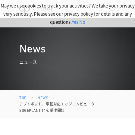
May we use cookies to track your activities? We take your privacy
very seriously. Please see our privacy policy for details and any
questions.
Yes
No
News
ニュース
TOP
NEWS
アプトポッド、車載対応エッジコンピュータ
EDGEPLANT T1を受注開始